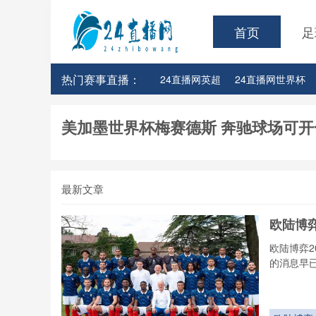
首页
足
热门赛事直播：
24直播网英超
24直播网世界杯
24直播网意甲
24直播网法甲
美加墨世界杯梅赛德斯 奔驰球场可
最新文章
欧陆博
欧陆博弈2
的消息早