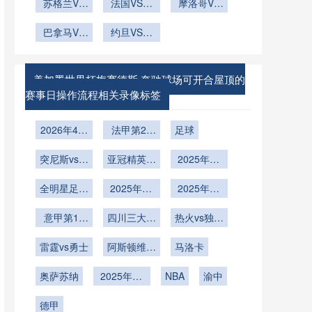
苏格兰VS
组与挑战
别世界杯
战？
2030 世界
法国VS伊
沙特西亚德
摩洛哥VS
巴西苏格兰
杯有望突破
拉克直播法
海地摩洛哥
比
VS巴西直
巴拿马VS
国VS伊拉
约旦VS阿
VS海地直
克罗地亚直
播
克在线直播
尔及利亚约
播
播巴拿马
旦VS阿尔
VS克罗地
及利亚直播
美加墨世界杯梅赛德斯 奔驰球场可开合屋顶的
亚在线直播
赛事日操作流程相关录像标签
2026年4月
法甲第28
足球
6日
轮
突尼斯vs乌
亚冠精英联
2025年12
干达
赛西亚区第
月16日
全明星足球
2025年12
6轮
2025年12
赛
月15日
月9日
意甲第14
四川三大球
热火vs独行
轮
男足第1轮
侠
雷霆vs勇士
阿斯顿维拉
马洛卡
vs狼队
奥萨苏纳
2025年11
NBA
渝中
月26日
德甲