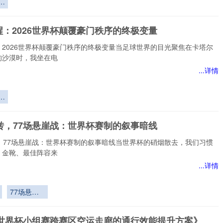
重
醒：2026世界杯颠覆豪门秩序的终极变量
东
较
：2026世界杯颠覆豪门秩序的终极变量当足球世界的目光聚焦在卡塔尔
的沙漠时，我坐在电
...详情
：
门
逆转，77场悬崖战：世界杯赛制的叙事暗线
极
转，77场悬崖战：世界杯赛制的叙事暗线当世界杯的硝烟散去，我们习惯
、金靴、最佳阵容来
...详情
77场悬崖
战：世界杯
赛制的叙事
26世界杯小组赛跨赛区空运走廊的通行效能提升方案》