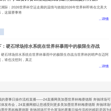
暗线
洲际：2026世界杯空运走廊的温情与效能2026年世界杯即将在北美大
幕，这届赛事将
...详情
赛
运
下：硬石球场排水系统在世界杯暴雨中的极限生存战
行
方
：硬石球场排水系统在世界杯暴雨中的极限生存战当世界杯的哨声在迈阿
起，谁也没想到，真正
...详情
：
排
世
风云再起：中北美区2026世界杯席位博弈与出线态势全
中
顶的赛事日操作流程直播——24直播网美加墨世界杯梅赛德斯 奔驰球场
存
体发布会，24直播网都让您感受到更多美加墨世界杯梅赛德斯 奔驰球
云再起：中北美区2026世界杯席位博弈与出线态势全解析作为一名跟踪
墨世界杯梅赛德斯 奔驰球场可开合屋顶的赛事日操作流程的精彩是因为拥有