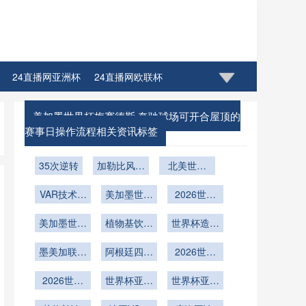
24直播网亚洲杯
24直播网欧联杯
美加墨世界杯梅赛德斯 奔驰球场可开合屋顶的
赛事日操作流程相关资讯标签
35次逆转
加勒比风云
北美世界
再起：中北
杯：新军突
VAR技术介
美区2026
美加墨世界
围的宿命与
2026世界
入下卡塔尔
世界杯席位
杯场馆解
破局之道
杯新军热身
美加墨世界
世界杯32
博弈与出线
析：箭头体
植物基饮食
赛布局：地
世界杯造型
强赛判罚流
杯扩军后增
态势全解析
育场如何在
成新宠
理坐标背后
师爆单
程的机制重
墨美加联合
设1/16决
阿根廷四强
NFL与足球
的战略棋局
2026世界
构与实效再
赛：电视转
承办世界
场标线间实
战荷兰
杯梅西妙传
播广告排期
杯：三地时
2026世界
审视
世界杯亚洲
现“隐形转
世界杯亚洲
定乾坤
的结构性重
差成最大挑
杯：梅西告
足球未来：
换”
对决！伊朗