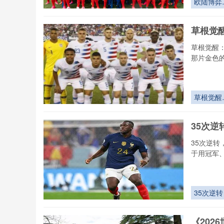
欧陆博弈
2026：世
界杯名额
草根觉
划背后的
西方势力
草根觉醒
量
那片金色
草根觉醒
2026世界
杯颠覆豪
35次
秩序的终
变量
35次逆
于用冠军
35次逆转
《20