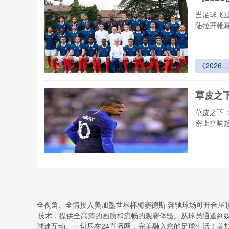
当足球飞过
陆拉开帷
《2026世
界杯小组
跨赛区空
草皮之
走廊的通
效能提升
草皮之下
案》
密上空响
草皮之下
硬石球场
水系统在
加勒比
界杯暴雨
全视角、全情投入美加墨世界杯梅赛德斯 奔驰球场可开合屋
解析
的极限生
技术，提供全高清的画质和流畅的观赛体验。从球员通道到媒
战
加勒比风
球迷互动、一切尽在24直播网，完美融入您的足球生活！美加