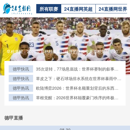
所有联赛
24直播网英超
24直播网世界
草根觉醒：2026世界杯颠覆豪门秩序的终极变量草根觉醒：2026世界杯颠覆豪门秩序的终极变量
德甲快讯
35次逆转，77场悬崖战：世界杯赛制的叙事暗
线
德甲快讯
草皮之下：硬石球场排水系统在世界杯暴雨中的
极限生存战
德甲热讯
欧陆博弈2026：世界杯名额重划背后的东西方
势力较量
德甲热讯
草根觉醒：2026世界杯颠覆豪门秩序的终极变
量
德甲直播
08-30