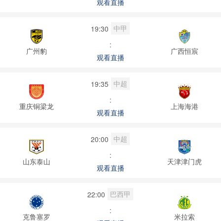
观看直播
中甲
19:30
:
广州豹
广西恒宸
观看直播
中超
19:35
:
重庆铜梁龙
上海海港
观看直播
中超
20:00
:
山东泰山
天津津门虎
观看直播
巴西甲
22:00
:
克鲁塞罗
米拉索