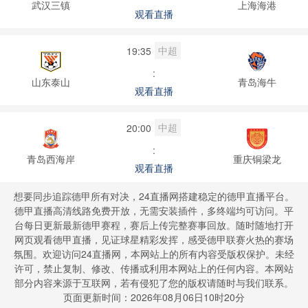
武汉三镇
上海海港
观看直播
中超
19:35
:
山东泰山
青岛海牛
观看直播
中超
20:00
:
青岛西海岸
重庆铜梁龙
观看直播
想要同步追踪德甲所有对决，24直播网搭建稳定的德甲直播平台。
德甲直播高清线路免费开放，无需安装插件，多终端均可访问。平
台每日更新最新德甲赛程，赛后上传完整赛事回放。随时随地打开
网页观看德甲直播，见证球星精彩发挥，感受德甲联赛火热的赛场
氛围。欢迎访问24直播网，本网站上的所有内容受版权保护。未经
许可，禁止复制、修改、传播或利用本网站上的任何内容。本网站
部分内容来源于互联网，若有侵犯了您的版权请随时与我们联系。
页面更新时间：2026年08月06日10时20分