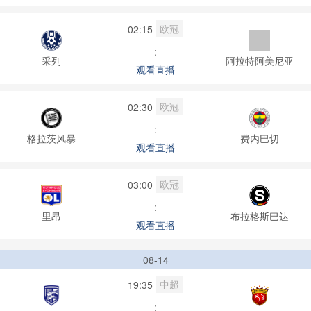
欧冠
02:15
:
采列
阿拉特阿美尼亚
观看直播
欧冠
02:30
:
格拉茨风暴
费内巴切
观看直播
欧冠
03:00
:
里昂
布拉格斯巴达
观看直播
08-14
中超
19:35
: