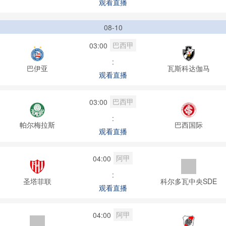
观看直播
08-10
巴西甲
03:00
:
巴伊亚
瓦斯科达伽马
观看直播
巴西甲
03:00
:
帕尔梅拉斯
巴西国际
观看直播
阿甲
04:00
:
圣塔菲联
科尔多瓦中央SDE
观看直播
阿甲
04:00