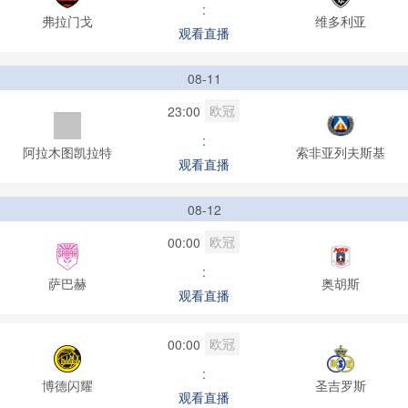
:
弗拉门戈
维多利亚
观看直播
08-11
欧冠
23:00
:
阿拉木图凯拉特
索非亚列夫斯基
观看直播
08-12
欧冠
00:00
:
萨巴赫
奥胡斯
观看直播
欧冠
00:00
:
博德闪耀
圣吉罗斯
观看直播