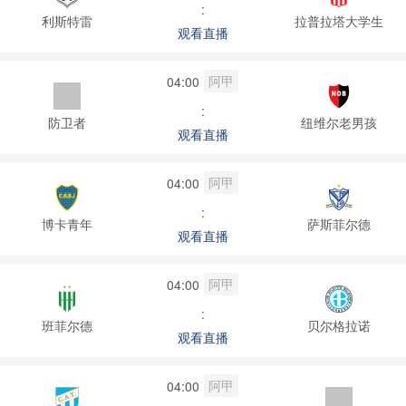
:
利斯特雷
拉普拉塔大学生
观看直播
阿甲
04:00
:
防卫者
纽维尔老男孩
观看直播
阿甲
04:00
:
博卡青年
萨斯菲尔德
观看直播
阿甲
04:00
:
班菲尔德
贝尔格拉诺
观看直播
阿甲
04:00