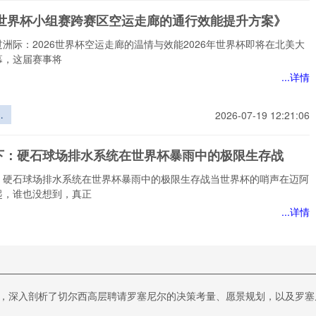
赛制的叙事
26世界杯小组赛跨赛区空运走廊的通行效能提升方案》
暗线
洲际：2026世界杯空运走廊的温情与效能2026年世界杯即将在北美大
幕，这届赛事将
...详情
世
2026-07-19 12:21:06
赛
运
下：硬石球场排水系统在世界杯暴雨中的极限生存战
行
方
：硬石球场排水系统在世界杯暴雨中的极限生存战当世界杯的哨声在迈阿
起，谁也没想到，真正
...详情
：
2026-07-19 12:21:06
排
世
风云再起：中北美区2026世界杯席位博弈与出线态势全
中
中，深入剖析了切尔西高层聘请罗塞尼尔的决策考量、愿景规划，以及罗
存