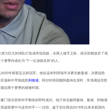
支潜力巨大的球队打造成争冠劲旅，在两人接手之际，俱乐部都放弃了现
个赛季内成长为“下一位顶级名帅”的人。
2020年斩获足总杯冠军。他在温布利球场半决赛击败曼城，决赛战胜
社区盾杯中早期战胜
利物浦
。阿尔特塔回顾阿森纳生涯时，常强调这些胜
过随后两个赛季的艰难时期。
对豪门俱乐部和对手教练的即时成功。他只有击败阿森纳、曼城、利物浦
英超联赛中与这些对手一一过招。鉴于切尔西自2018年以来未获国内