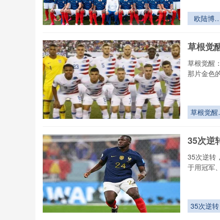
欧陆博
2026：
界杯名额
草根觉
划背后的
西方势力
草根觉醒
量
那片金色
草根觉醒
2026世
杯颠覆豪
35次
秩序的终
变量
35次逆
于用冠军
35次逆转