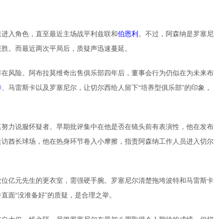
速进入角色，直至最近主场战平利兹联和
伯恩利
。不过，阿森纳是罗塞尼
获胜。而最近两次平局后，质疑声迅速蔓延。
存在风险。阿布拉莫维奇出售俱乐部四年后，董事会行为仍似在为未来布
特
、马雷斯卡以及罗塞尼尔，让切尔西给人留下“培养型俱乐部”的印象，
其努力说服怀疑者。早期批评集中在他是否在镜头前有表演性，他在发布
造访酋长球场，他在热身环节卷入小摩擦，指责阿森纳工作人员进入切尔
数位亿元先生的更衣室，需强硬手腕。罗塞尼尔清楚拖垮波特和马雷斯卡
直面“没准备好”的质疑，是合理之举。
与自大仅一线之隔。尽管罗塞尼尔在最初八周取得令人期待的成绩，但切