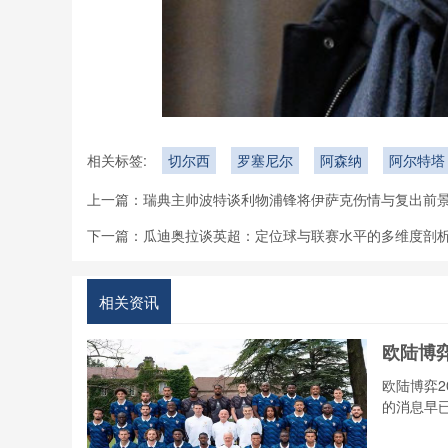
相关标签:
切尔西
罗塞尼尔
阿森纳
阿尔特塔
上一篇：
瑞典主帅波特谈利物浦锋将伊萨克伤情与复出前
下一篇：
瓜迪奥拉谈英超：定位球与联赛水平的多维度剖
相关资讯
欧陆博
欧陆博弈2
的消息早