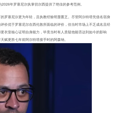
为2026年罗塞尼尔执掌切尔西提供了绝佳的参考范例。
下的罗塞尼尔更为年轻，且执教经验明显匮乏。尽管阿尔特塔凭借名宿身
的评价优于罗塞尼尔在西伦敦所面临的评价，但当时市场上不乏成名且经
和更衣室核心证明自身能力，毕竟当时有人质疑他能否达到如今的影响
容天赋更胜七年前阿尔特塔接手时的阿森纳。