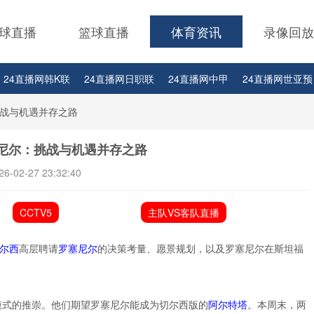
球直播
篮球直播
体育资讯
录像回放
24直播网韩K联
24直播网日职联
24直播网中甲
24直播网世亚预
24直播网西甲
24直播网德甲
24直播网欧冠杯
24直播网中超
战与机遇并存之路
尼尔：挑战与机遇并存之路
26-02-27 23:32:40
CCTV5
主队VS客队直播
尔西
高层聘请
罗塞尼尔
的决策考量、愿景规划，以及罗塞尼尔在斯坦福
模式的推崇。他们期望罗塞尼尔能成为切尔西版的
阿尔特塔
。本周末，两