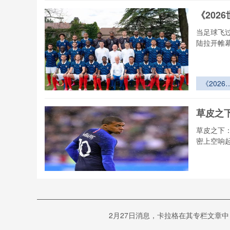
《20
当足球飞过
陆拉开帷
《2026
界杯小组
跨赛区空
草皮之
走廊的通
效能提升
草皮之下
案》
密上空响
草皮之下
硬石球场
水系统在
加勒比
界杯暴雨
2月27日消息，卡拉格在其专栏文章
解析
的极限生