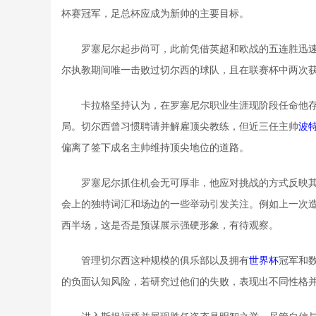
杯赛冠军，足总杯应成为新帅的主要目标。
罗塞尼尔起步尚可，此前凭借英超和欧战的五连胜迅
尔执教期间唯一击败过切尔西的球队，且在联赛杯中两次
卡拉格坚持认为，在罗塞尼尔职业生涯现阶段任命他
局。切尔西曾习惯聘请并解雇顶尖教练，但近三任主帅
波
偏离了签下成名主帅维持顶尖地位的道路。
罗塞尼尔抓住机会无可厚非，他应对挑战的方式反映
会上的独特词汇和场边的一些举动引发关注。例如上一次
西半场，这是否是预谋展示强硬形象，有待观察。
管理切尔西这种规模的俱乐部以及拥有
世界杯
冠军和
的负面认知风险，若研究过他们的失败，表现出不同性格并
进入斯坦福桥并展现胜任姿态是明智之举，尽管自信